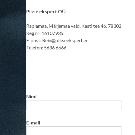
Pikse ekspert OÜ
Raplamaa, Märjamaa vald, Kasti tee 46, 78302
Reg.nr: 16107935
E-post: Rein@pikseekspert.ee
Telefon: 5686 6666
Nimi
E-mail